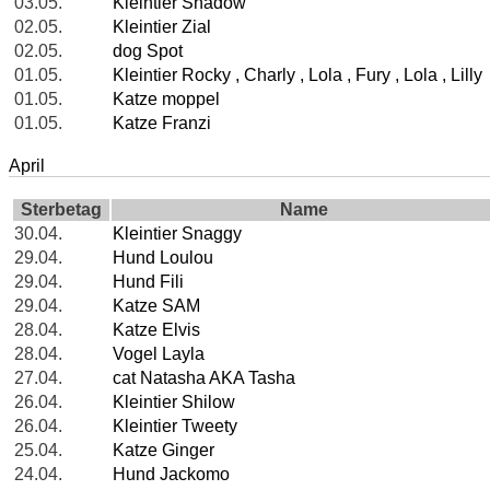
03.05.
Kleintier Shadow
02.05.
Kleintier Zial
02.05.
dog Spot
01.05.
Kleintier Rocky , Charly , Lola , Fury , Lola , Lilly
01.05.
Katze moppel
01.05.
Katze Franzi
April
Sterbetag
Name
30.04.
Kleintier Snaggy
29.04.
Hund Loulou
29.04.
Hund Fili
29.04.
Katze SAM
28.04.
Katze Elvis
28.04.
Vogel Layla
27.04.
cat Natasha AKA Tasha
26.04.
Kleintier Shilow
26.04.
Kleintier Tweety
25.04.
Katze Ginger
24.04.
Hund Jackomo