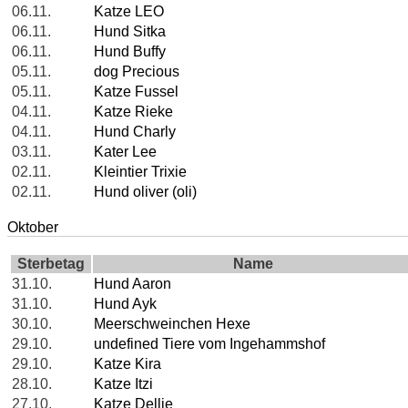
06.11.
Katze LEO
06.11.
Hund Sitka
06.11.
Hund Buffy
05.11.
dog Precious
05.11.
Katze Fussel
04.11.
Katze Rieke
04.11.
Hund Charly
03.11.
Kater Lee
02.11.
Kleintier Trixie
02.11.
Hund oliver (oli)
Oktober
Sterbetag
Name
31.10.
Hund Aaron
31.10.
Hund Ayk
30.10.
Meerschweinchen Hexe
29.10.
undefined Tiere vom Ingehammshof
29.10.
Katze Kira
28.10.
Katze Itzi
27.10.
Katze Dellie