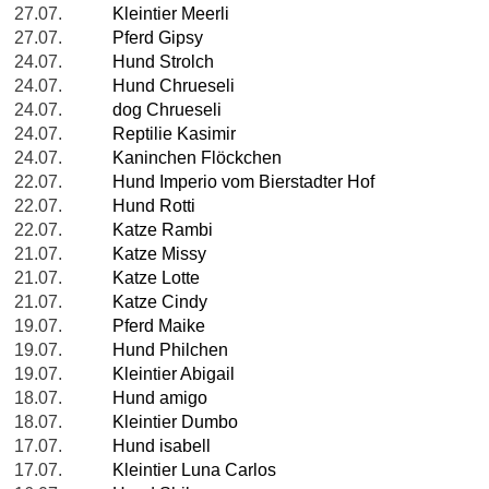
27.07.
Kleintier Meerli
27.07.
Pferd Gipsy
24.07.
Hund Strolch
24.07.
Hund Chrueseli
24.07.
dog Chrueseli
24.07.
Reptilie Kasimir
24.07.
Kaninchen Flöckchen
22.07.
Hund Imperio vom Bierstadter Hof
22.07.
Hund Rotti
22.07.
Katze Rambi
21.07.
Katze Missy
21.07.
Katze Lotte
21.07.
Katze Cindy
19.07.
Pferd Maike
19.07.
Hund Philchen
19.07.
Kleintier Abigail
18.07.
Hund amigo
18.07.
Kleintier Dumbo
17.07.
Hund isabell
17.07.
Kleintier Luna Carlos