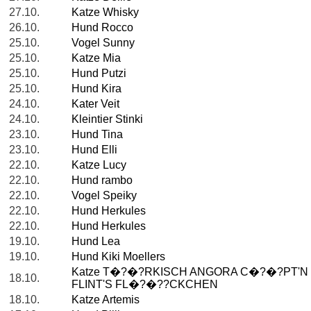
27.10.
Katze Whisky
26.10.
Hund Rocco
25.10.
Vogel Sunny
25.10.
Katze Mia
25.10.
Hund Putzi
25.10.
Hund Kira
24.10.
Kater Veit
24.10.
Kleintier Stinki
23.10.
Hund Tina
23.10.
Hund Elli
22.10.
Katze Lucy
22.10.
Hund rambo
22.10.
Vogel Speiky
22.10.
Hund Herkules
22.10.
Hund Herkules
19.10.
Hund Lea
19.10.
Hund Kiki Moellers
Katze T�?�?RKISCH ANGORA C�?�?PT'N
18.10.
FLINT'S FL�?�??CKCHEN
18.10.
Katze Artemis