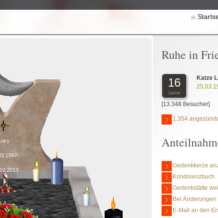
Starts
Ruhe in Fri
Katze 
16
25.03.1
Jahre
[13.348 Besucher]
1.354 angezünde
Anteilnahm
Lucy
03.1997-
Gedenkkerze an
10.2013
Kondolenzbuch
Gedenkstätte we
Bei Änderungen 
E-Mail an den Er