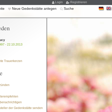
Login
Registrieren
eite
Neue Gedenkstätte anlegen
Suche
eden
Lucy
997 - 22.10.2013
te Trauerkerzen
e
zünden
iterempfehlen
benachrichtigen
steller der Gedenkstätte senden