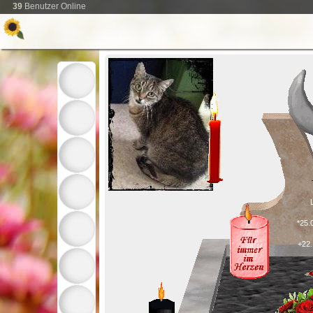
39
Benutzer Online
*25.
+22.