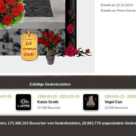
Erstellt am 22.10.2013,
Erstellt von Petra Krause
Zufällige Gedenkstätten
9-07-05
1998-05-19 - 2010-05-19
2003-01-15 - 2008
Katze Scotti
Vogel Can
(27.938 Besucher)
(12.838 Besucher)
ten,
175.386.163
Besucher von Gedenkstätten,
28.983.779
angezündete Geden