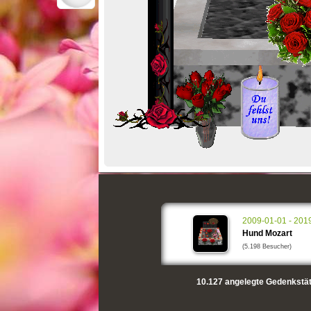
2009-01-01 - 201
Hund Mozart
(5.198 Besucher)
10.127
angelegte Gedenkstät