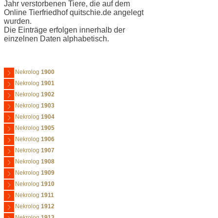
Jahr verstorbenen Tiere, die auf dem
Online Tierfriedhof quitschie.de angelegt
wurden.
Die Einträge erfolgen innerhalb der
einzelnen Daten alphabetisch.
Nekrolog
1900
Nekrolog
1901
Nekrolog
1902
Nekrolog
1903
Nekrolog
1904
Nekrolog
1905
Nekrolog
1906
Nekrolog
1907
Nekrolog
1908
Nekrolog
1909
Nekrolog
1910
Nekrolog
1911
Nekrolog
1912
Nekrolog
1913