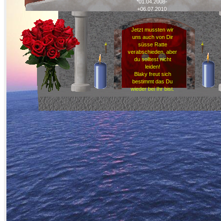
*01.04.2008-
+06.07.2010
Jetzt mussten wir
uns auch von Dir
süsse Ratte
verabschieden, aber
du solltest nicht
leiden!
Blaky freut sich
bestimmt das Du
wieder bei Ihr bist.