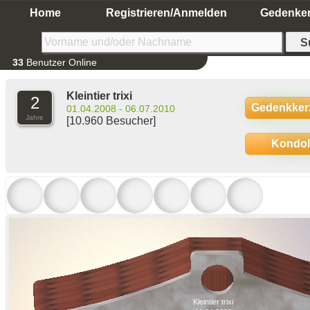
Home
Registrieren/Anmelden
Gedenke
33
Benutzer Online
Kleintier trixi
2
Gedenkker
01.04.2008 - 06.07.2010
Jahre
[10.960 Besucher]
Kondo
Kleintier trixi