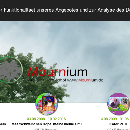
er Funktionalitaet unseres Angebotes und zur Analyse des 
Tierforum
Erweiterte Suche
Anmelde
03.08.2008 - 10.02.2016
14.08.2009 - 01.06
mein
Meerschweinchen Hope, meine kleine Omi
Kater PETI
(51.154 Besucher)
(20.455 Besucher)