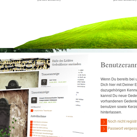
Benutzeran
Wenn Du bereits bei un
Dich hier mit Deiner
dazugehörigen Kennw
kannst Du neue Geden
vorhandenen Gedenks
benutzen sowie Kerz
hinterlassen.
Noch nicht registr
Passwort verges