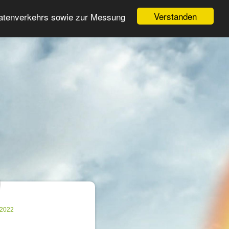
Login
Registrieren
Verstanden
Datenverkehrs sowie zur Messung
Suche
n
.2022