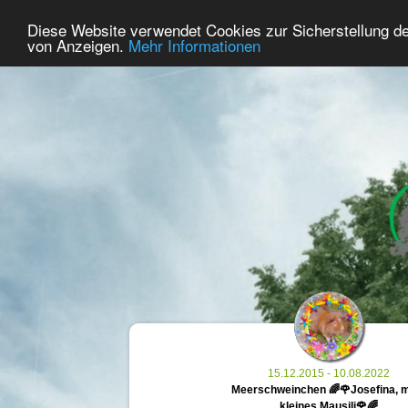
41
Benutzer Online
Diese Website verwendet Cookies zur Sicherstellung d
Home
Premium
Gedenken
von Anzeigen.
Mehr Informationen
15.12.2015 - 10.08.2022
Meerschweinchen 🌈🌹Josefina, 
kleines Mausili🌹🌈