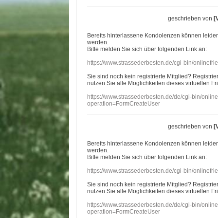
geschrieben von
[
Bereits hinterlassene Kondolenzen können leide
werden.
Bitte melden Sie sich über folgenden Link an:
https://www.strassederbesten.de/cgi-bin/onlinef
Sie sind noch kein registrierte Mitglied? Registri
nutzen Sie alle Möglichkeiten dieses virtuellen Fr
https://www.strassederbesten.de/de/cgi-bin/onli
operation=FormCreateUser
geschrieben von
[
Bereits hinterlassene Kondolenzen können leide
werden.
Bitte melden Sie sich über folgenden Link an:
https://www.strassederbesten.de/cgi-bin/onlinef
Sie sind noch kein registrierte Mitglied? Registri
nutzen Sie alle Möglichkeiten dieses virtuellen Fr
https://www.strassederbesten.de/de/cgi-bin/onli
operation=FormCreateUser