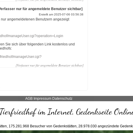
Verfasser nur für angemeldete Benutzer sichtbar]
Erstellt am 2025-07-06 03:56:38
r nur angemeldetenen Benutzern angezeigt
riedhof/manageUser.cgi?operation=Login
eren Sie sich über folgenden Link kostenlos und
iedhofs:
nefriedhof/manageUser.cgi?
[Verfasser nur für angemeldete Benutzer sichtbar]
AGB
Impressum
Datenschutz
Tierfriedhof im Internet, Gedenkseite Onlin
tten,
175.281.968
Besucher von Gedenkstätten,
28.978.030
angezündete Gedenk