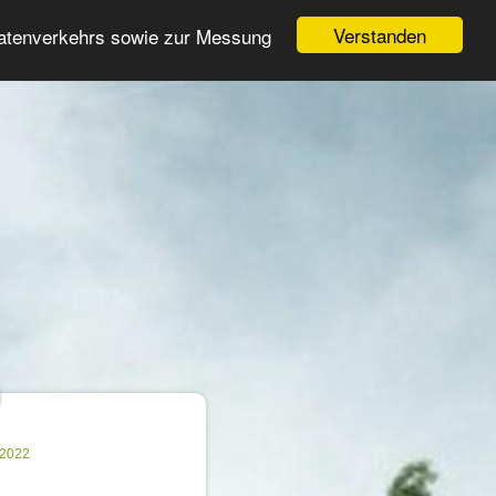
Login
Registrieren
Verstanden
Datenverkehrs sowie zur Messung
Suche
n
.2022