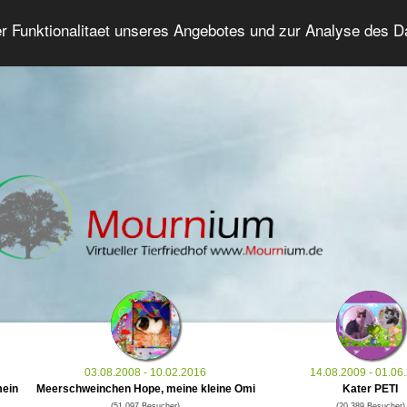
er Funktionalitaet unseres Angebotes und zur Analyse des 
Tierforum
Erweiterte Suche
Anmelde
03.08.2008 - 10.02.2016
14.08.2009 - 01.06
mein
Meerschweinchen Hope, meine kleine Omi
Kater PETI
(51.097 Besucher)
(20.389 Besucher)