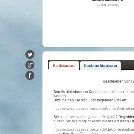
(17.390 Besucher)
Kondolenzbuch
Kondolenz hinterlassen
geschrieben von
[
Bereits hinterlassene Kondolenzen können leide
werden.
Bitte melden Sie sich über folgenden Link an:
https://www.strassederbesten.de/cgi-bin/onlinef
Sie sind noch kein registrierte Mitglied? Registri
nutzen Sie alle Möglichkeiten dieses virtuellen Fr
https://www.strassederbesten.de/de/cgi-bin/onli
operation=FormCreateUser