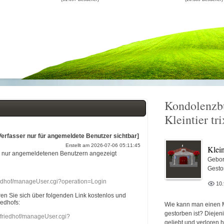
Kondolenzb
Kleintier tri
Verfasser nur für angemeldete Benutzer sichtbar]
Erstellt am 2026-07-06 05:11:45
Klein
r nur angemeldetenen Benutzern angezeigt
Gebor
Gesto
riedhof/manageUser.cgi?operation=Login
10
eren Sie sich über folgenden Link kostenlos und
iedhofs:
Wie kann man einen 
gestorben ist? Diejen
nefriedhof/manageUser.cgi?
geliebt und verloren 