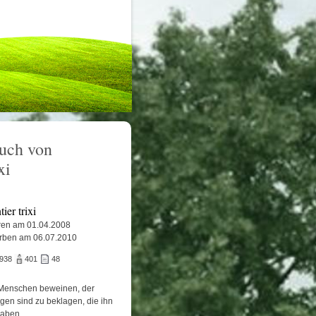
uch von
xi
tier trixi
en am 01.04.2008
rben am 06.07.2010
.938
401
48
Menschen beweinen, der
igen sind zu beklagen, die ihn
haben.