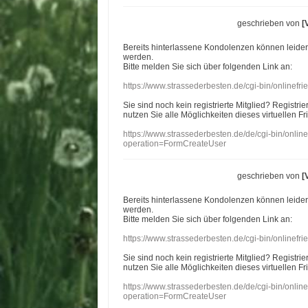
geschrieben von
[
Bereits hinterlassene Kondolenzen können leide
werden.
Bitte melden Sie sich über folgenden Link an:
https://www.strassederbesten.de/cgi-bin/onlinef
Sie sind noch kein registrierte Mitglied? Registri
nutzen Sie alle Möglichkeiten dieses virtuellen Fr
https://www.strassederbesten.de/de/cgi-bin/onli
operation=FormCreateUser
geschrieben von
[
Bereits hinterlassene Kondolenzen können leide
werden.
Bitte melden Sie sich über folgenden Link an:
https://www.strassederbesten.de/cgi-bin/onlinef
Sie sind noch kein registrierte Mitglied? Registri
nutzen Sie alle Möglichkeiten dieses virtuellen Fr
https://www.strassederbesten.de/de/cgi-bin/onli
operation=FormCreateUser