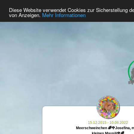
38
Benutzer Online
Diese Website verwendet Cookies zur Sicherstellung d
Home
Premium
Gedenken
von Anzeigen.
Mehr Informationen
15.12.2015 - 10.08.2022
Meerschweinchen 🌈🌹Josefina, 
kleines Mausili🌹🌈