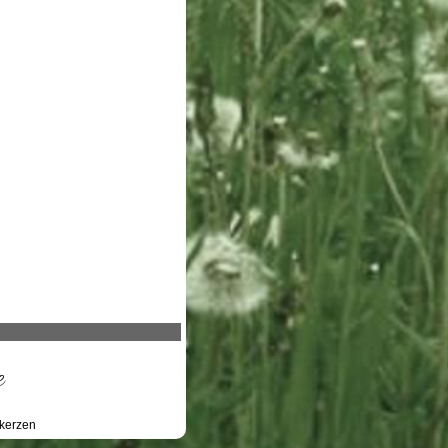
e
kerzen