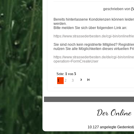
geschrieben von
[
Bereits hinterlassene Kondolenzen können leide
werden.
Bitte melden Sie sich über folgenden Link an:
https://www.strassederbesten.de/cgi-bin/onlinef
Sie sind noch kein registrierte Mitglied? Registri
nutzen Sie alle Möglichkeiten dieses virtuellen Fr
https://www.strassederbesten.de/de/cgi-bin/onli
operation=FormCreateUser
Seite:
1
von
5
1
2
3
Der Online 
10.127
angelegte Gedenkstä