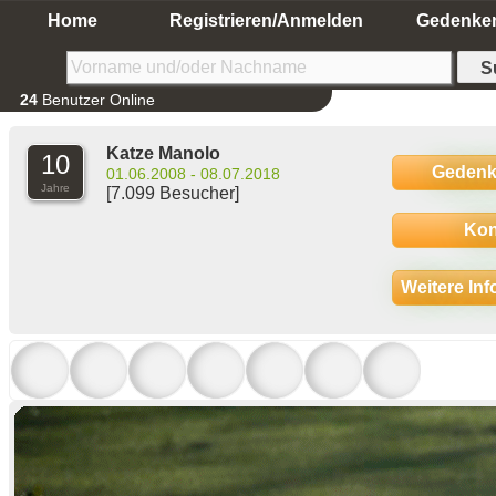
Home
Registrieren/Anmelden
Gedenke
24
Benutzer Online
Katze Manolo
10
Gedenk
01.06.2008 - 08.07.2018
Jahre
[7.099 Besucher]
Kon
Weitere In