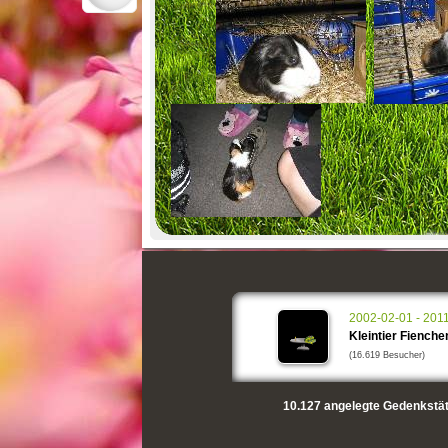
2002-02-01 - 201
Kleintier Fienche
(16.619 Besucher)
10.127
angelegte Gedenkstät