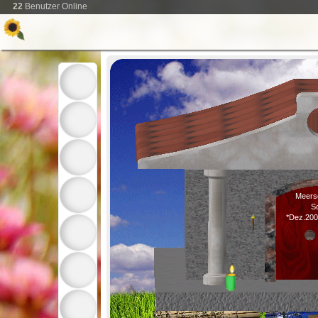
22
Benutzer Online
Meers
S
*Dez.200