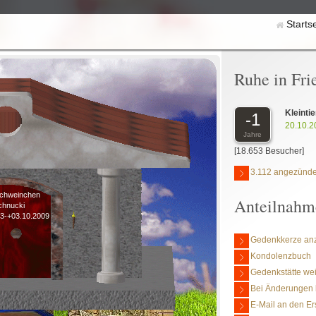
Starts
Ruhe in Fri
Kleinti
-1
20.10.2
Jahre
[18.653 Besucher]
3.112 angezünde
chweinchen
Anteilnahm
chnucki
3-+03.10.2009
Gedenkkerze an
Kondolenzbuch
Gedenkstätte we
Bei Änderungen 
E-Mail an den Er