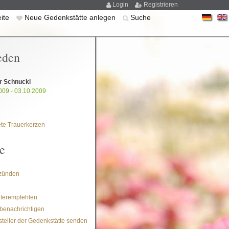
Login
Registrieren
eite
Neue Gedenkstätte anlegen
Suche
eden
er Schnucki
009 - 03.10.2009
te Trauerkerzen
e
zünden
iterempfehlen
benachrichtigen
steller der Gedenkstätte senden