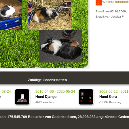
Weitere Informat
Erstellt am 03.10.2009,
Erstellt von Jessica F
Zufällige Gedenkstätten
1-08-24
2016-04-06 - 2025-05-24
2002-06-12 - 2011
n
Hund Django
Hund Kora
(892 Besucher)
(18.299 Besucher)
ten,
175.545.769
Besucher von Gedenkstätten,
28.998.933
angezündete Geden