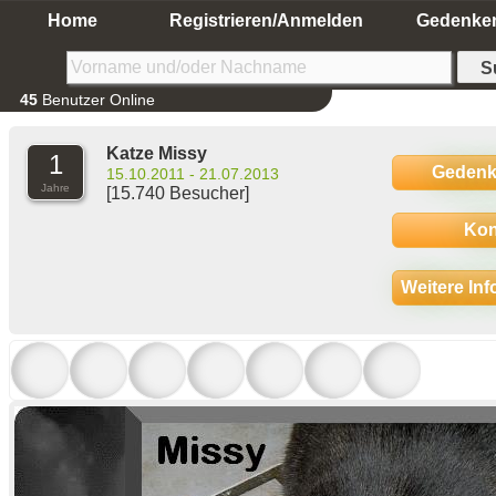
Home
Registrieren/Anmelden
Gedenke
45
Benutzer Online
Katze Missy
1
Gedenk
15.10.2011 - 21.07.2013
Jahre
[15.740 Besucher]
Kon
Weitere In