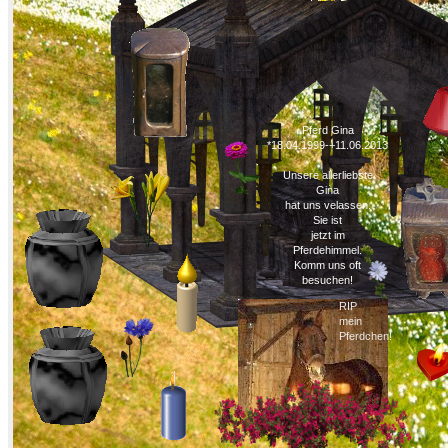
Pferd Gina
*18.04.1999-+11.06.2013
Unsere allerliebste
Gina
hat uns velassen.
Sie ist
jetzt im
Pferdehimmel.
Komm uns oft
besuchen!
RIP
mein
Pferdchen!