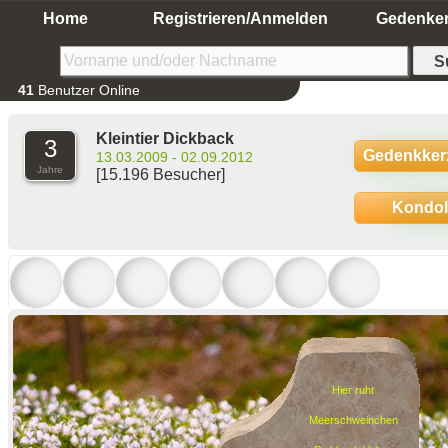
Home
Registrieren/Anmelden
Gedenke
41
Benutzer Online
Kleintier Dickback
3
Gedenkker
13.03.2009 - 02.09.2012
Jahre
[15.196 Besucher]
Kondo
Hier ruht
Meerschweinchen