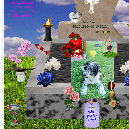
leben,wird es ein
Platz für Dich in
unseren Herzen für
Dich geben.
Hund Susi
*15.10.1996-+02.10.2012