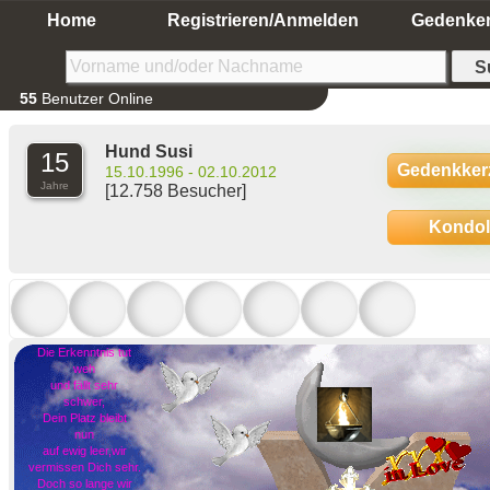
Home
Registrieren/Anmelden
Gedenke
55
Benutzer Online
Hund Susi
15
Gedenkker
15.10.1996 - 02.10.2012
Jahre
[12.758 Besucher]
Kondo
Die Erkenntnis tut
weh
und fällt sehr
schwer,
Dein Platz bleibt
nun
auf ewig leer,wir
vermissen Dich sehr.
Doch so lange wir