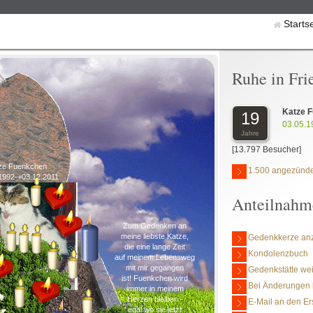
Starts
Ruhe in Fri
Katze 
19
03.05.1
Jahre
[13.797 Besucher]
ze Fuenkchen
1.500 angezünde
1992-+03.12.2011
Anteilnahm
Zum Gedenken an
meine liebste Katze,
Gedenkkerze an
die eine lange Zeit
Kondolenzbuch
auf meinem Lebensweg
mit mir gegangen
Gedenkstätte we
ist! Fuenkchen wird
Bei Änderungen 
immer in meinem
Herzen bleiben -
E-Mail an den Er
egal wo sie jetzt