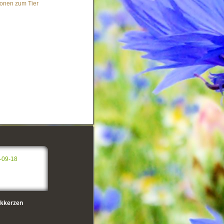
ionen zum Tier
-09-18
kkerzen