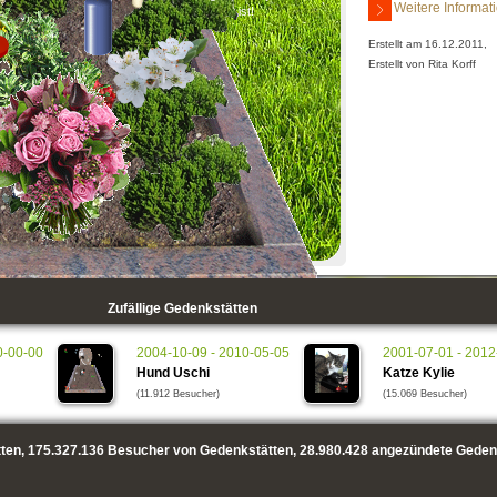
Weitere Informat
ist!
Erstellt am 16.12.2011,
Erstellt von Rita Korff
Zufällige Gedenkstätten
0-00-00
2004-10-09 - 2010-05-05
2001-07-01 - 2012
Hund Uschi
Katze Kylie
(11.912 Besucher)
(15.069 Besucher)
ten,
175.327.136
Besucher von Gedenkstätten,
28.980.428
angezündete Geden