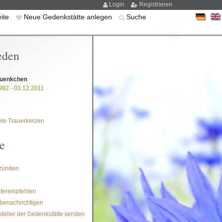
Login
Registrieren
eite
Neue Gedenkstätte anlegen
Suche
eden
Fuenkchen
992 - 03.12.2011
te Trauerkerzen
e
zünden
iterempfehlen
benachrichtigen
steller der Gedenkstätte senden