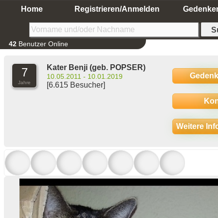
Home
Registrieren/Anmelden
Gedenke
42
Benutzer Online
Kater Benji
(geb. POPSER)
7
Gedenk
10.05.2011 - 10.01.2019
Jahre
[6.615 Besucher]
Kon
Weitere In