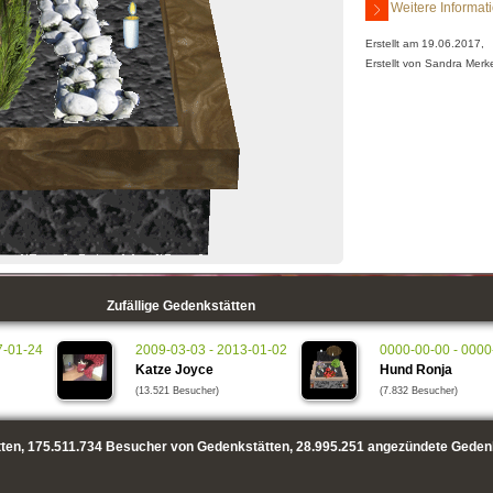
Weitere Informat
Erstellt am 19.06.2017,
Erstellt von Sandra Merk
Zufällige Gedenkstätten
7-01-24
2009-03-03 - 2013-01-02
0000-00-00 - 0000
Katze Joyce
Hund Ronja
(13.521 Besucher)
(7.832 Besucher)
ten,
175.511.734
Besucher von Gedenkstätten,
28.995.251
angezündete Geden