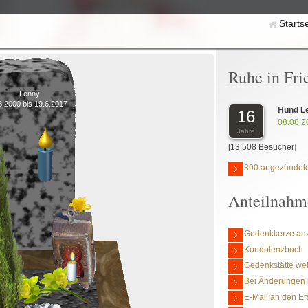
Starts
Ruhe in Fri
Lenny
8.2000 bis 19.6.2017
Hund L
16
08.08.2
Jahre
[13.508 Besucher]
390 angezündete
Anteilnahm
Gedenkkerze an
Kondolenzbuch
Gedenkstätte we
Bei Änderungen 
E-Mail an den Er