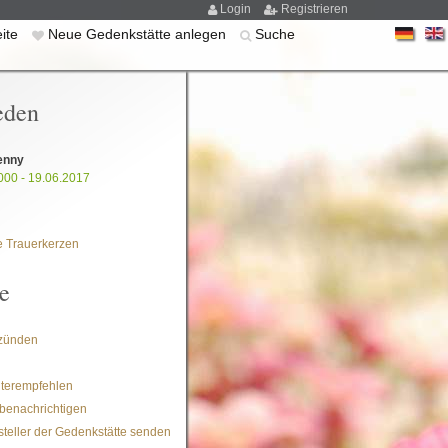
Login
Registrieren
eite
Neue Gedenkstätte anlegen
Suche
eden
enny
000 - 19.06.2017
 Trauerkerzen
e
zünden
iterempfehlen
benachrichtigen
steller der Gedenkstätte senden