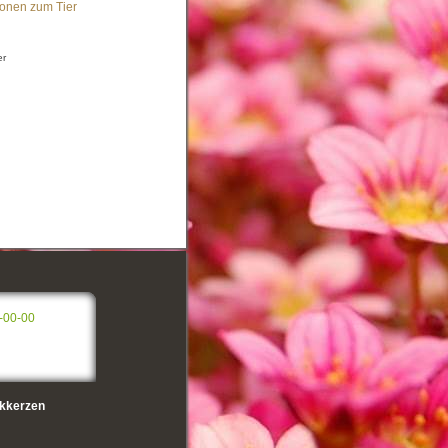
ionen zum Tier
er
-00-00
kkerzen