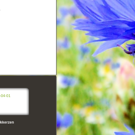
r
-04-01
kkerzen