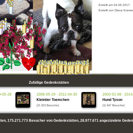
Erstellt am 04.06.2017,
Erstellt von Diana Krame
Zufällige Gedenkstätten
9-05-28
2006-05-29 - 2011-04-30
2003-01-08 - 2014
Kleintier Toemchen
Hund Tyson
(21.923 Besucher)
(11.647 Besucher)
ten,
175.271.773
Besucher von Gedenkstätten,
28.977.671
angezündete Geden