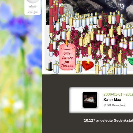
Ältere
anzeigen
2006-01-01 - 201
Kater Max
(6.401 Besucher)
10.127
angelegte Gedenkstät