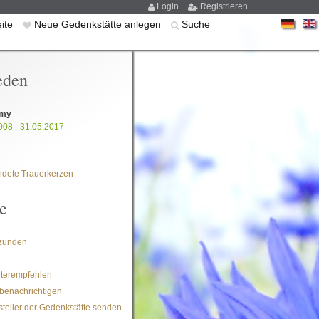
Login
Registrieren
eite
Neue Gedenkstätte anlegen
Suche
eden
Amy
008 - 31.05.2017
dete Trauerkerzen
e
zünden
iterempfehlen
benachrichtigen
steller der Gedenkstätte senden