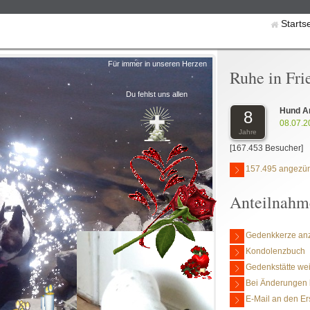
Starts
Für immer in unseren Herzen
Ruhe in Fri
Du fehlst uns allen
Hund 
8
08.07.2
Jahre
[167.453 Besucher]
157.495 angezün
Anteilnahm
Gedenkkerze an
Kondolenzbuch
Gedenkstätte we
Bei Änderungen 
E-Mail an den Er