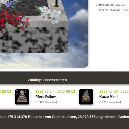
Erstellt am 28.03.2017,
Erstellt von Sabine Boe
Zufällige Gedenkstätten
2-02-09
1988-09-14 - 2010-06-13
1998-09-06 - 2012
Pferd Fellow
Katze Mimi
(11.121 Besucher)
(13.116 Besucher)
ten,
175.314.370
Besucher von Gedenkstätten,
28.979.765
angezündete Geden