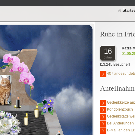
Starts
Ruhe in Fri
Katze 
16
01.05.2
Jahre
[13.245 Besucher]
407 angezündete
Anteilnahm
Gedenkkerze an
Kondolenzbuch
Gedenkstätte we
Bei Änderungen 
E-Mail an den Er