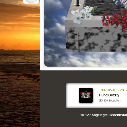
1997-05-01 - 201
Hund Grizzly
(15.359 Besucher)
10.127
angelegte Gedenkstät