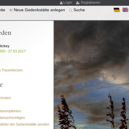
Login
Registrieren
eite
Neue Gedenkstätte anlegen
Suche
eden
Mickey
000 - 27.03.2017
 Trauerkerzen
e
zünden
iterempfehlen
benachrichtigen
steller der Gedenkstätte senden