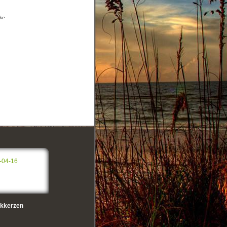
nke
-04-16
kkerzen