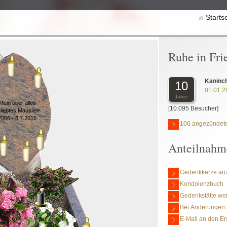
Starts
Ruhe in Fri
Kaninch
10
01.01.2
Jahre
Mein über alles
[10.095 Besucher]
liebtes Mausilein
2006 - 8.7.2016
106 angezündete
Anteilnahm
Gedenkkerze an
Kondolenzbuch
Gedenkstätte we
Bei Änderungen 
E-Mail an den Er