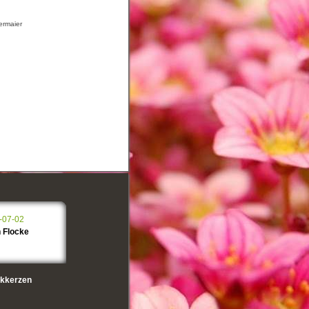
ermaier
-07-02
 Flocke
kkerzen