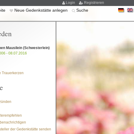
Login
Registrieren
eite
Neue Gedenkstätte anlegen
Suche
eden
en Mausilein (Schwesterlein)
006 - 08.07.2016
 Trauerkerzen
e
zünden
iterempfehlen
benachrichtigen
steller der Gedenkstätte senden