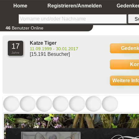
Home
Registrieren/Anmelden
Gedenke
46
Benutzer Online
Katze Tiger
17
Gedenk
11.09.1999 - 30.01.2017
Jahre
[15.191 Besucher]
Kon
Weitere In