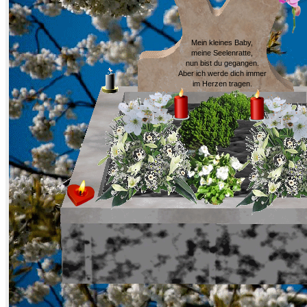
Mein kleines Baby,
meine Seelenratte,
nun bist du gegangen.
Aber ich werde dich immer
im Herzen tragen.