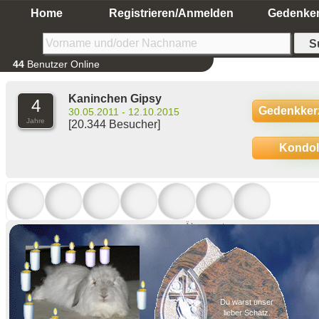
Home
Registrieren/Anmelden
Gedenke
44
Benutzer Online
Kaninchen Gipsy
4
Gedenkker
30.05.2011 - 12.10.2015
Jahre
[20.344 Besucher]
Kondo
Ältere anzeigen
Du warst unser
lieber Schatz.