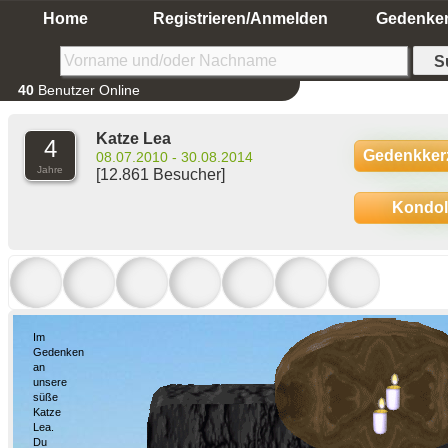
Home
Registrieren/Anmelden
Gedenke
40
Benutzer Online
Katze Lea
4
Gedenkker
08.07.2010 - 30.08.2014
Jahre
[12.861 Besucher]
Kondo
Im
Gedenken
an
unsere
süße
Katze
Lea.
Du