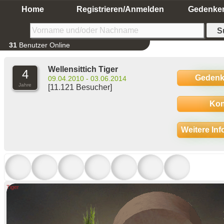
Home
Registrieren/Anmelden
Gedenke
31
Benutzer Online
Wellensittich Tiger
4
Gedenk
09.04.2010 - 03.06.2014
Jahre
[11.121 Besucher]
Kon
Weitere In
Tiger