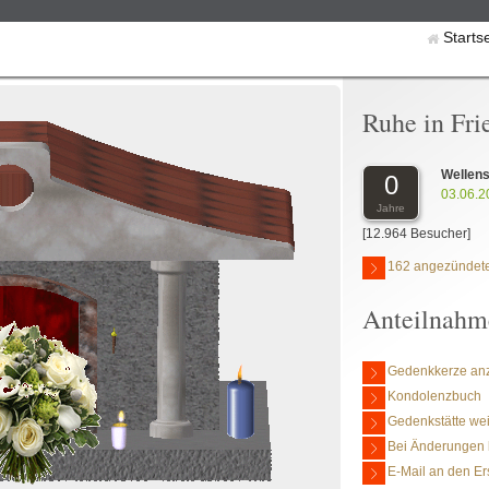
Starts
Ruhe in Fri
Wellens
0
03.06.2
Jahre
[12.964 Besucher]
162 angezündete
Anteilnahm
Gedenkkerze an
Kondolenzbuch
Gedenkstätte we
Bei Änderungen 
E-Mail an den Er