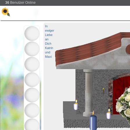
36
Benutzer Online
In
ewiger
Liebe
an
Dich
Katrin
und
Maxi