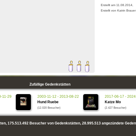
Erstellt am 11.08.2014,
Erstellt von Katrin Brauer
Zufällige Gedenkstätten
0-11-29
2003-11-12 - 2013-08-22
2017-06-17 - 2024
Hund Ruebe
Katze Mo
(12.020 Besucher)
(2.427 Besucher)
ten,
175.513.492
Besucher von Gedenkstätten,
28.995.513
angezündete Geden