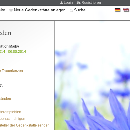
Login
Registrieren
eite
Neue Gedenkstätte anlegen
Suche
eden
ittich Maiky
014 - 06.08.2014
 Trauerkerzen
e
zünden
iterempfehlen
benachrichtigen
steller der Gedenkstätte senden