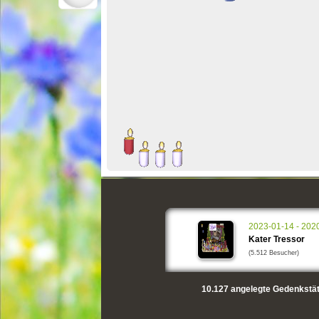
2023-01-14 - 202
Kater Tressor
(5.512 Besucher)
10.127
angelegte Gedenkstät