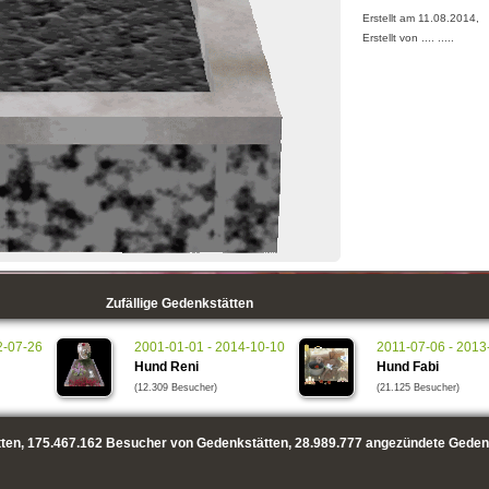
Erstellt am 11.08.2014,
Erstellt von .... .....
Zufällige Gedenkstätten
2-07-26
2001-01-01 - 2014-10-10
2011-07-06 - 2013
Hund Reni
Hund Fabi
(12.309 Besucher)
(21.125 Besucher)
ten,
175.467.162
Besucher von Gedenkstätten,
28.989.777
angezündete Geden