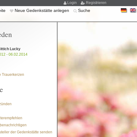
Login
Registrieren
eite
Neue Gedenkstätte anlegen
Suche
eden
ittich Lucky
012 - 06.02.2014
 Trauerkerzen
e
zünden
iterempfehlen
benachrichtigen
steller der Gedenkstätte senden