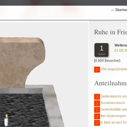
Starts
Ruhe in Fri
Wellens
1
01.08.2
Jahre
[9.909 Besucher]
250 angezündete
Anteilnahm
Gedenkkerze an
Kondolenzbuch
Gedenkstätte we
Bei Änderungen 
E-Mail an den Er