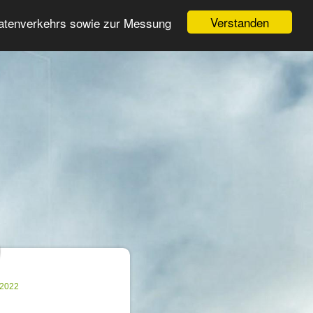
Login
Registrieren
Verstanden
Datenverkehrs sowie zur Messung
Suche
n
.2022