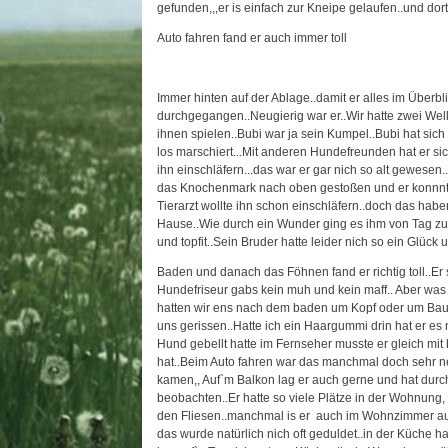
gefunden,,,er is einfach zur Kneipe gelaufen..und dort 
Auto fahren fand er auch immer toll
Immer hinten auf der Ablage..damit er alles im Überbli
durchgegangen..Neugierig war er..Wir hatte zwei Welle
ihnen spielen..Bubi war ja sein Kumpel..Bubi hat sic
los marschiert...Mit anderen Hundefreunden hat er sic
ihn einschläfern...das war er gar nich so alt gewesen.
das Knochenmark nach oben gestoßen und er konnnte
Tierarzt wollte ihn schon einschläfern..doch das hab
Hause..Wie durch ein Wunder ging es ihm von Tag zu 
und topfit..Sein Bruder hatte leider nich so ein Glück 
Baden und danach das Föhnen fand er richtig toll..Er
Hundefriseur gabs kein muh und kein maff.. Aber was
hatten wir ens nach dem baden um Kopf oder um Bauc
uns gerissen..Hatte ich ein Haargummi drin hat er e
Hund gebellt hatte im Fernseher musste er gleich mi
hat..Beim Auto fahren war das manchmal doch sehr ne
kamen,, Auf`m Balkon lag er auch gerne und hat durch
beobachten..Er hatte so viele Plätze in der Wohnung,
den Fliesen..manchmal is er auch im Wohnzimmer auf 
das wurde natürlich nich oft geduldet..in der Küche h