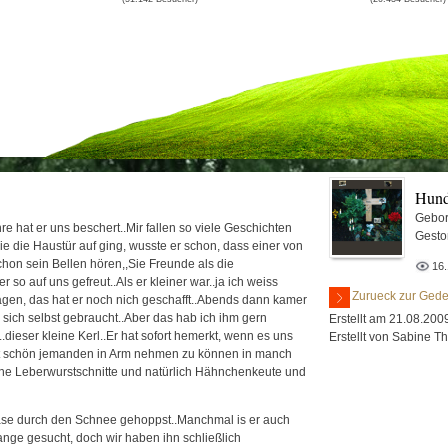
Hun
Gebor
re hat er uns beschert..Mir fallen so viele Geschichten
Gesto
die die Haustür auf ging, wusste er schon, dass einer von
hon sein Bellen hören,,Sie Freunde als die
16.
so auf uns gefreut..Als er kleiner war..ja ich weiss
Zurueck zur Gede
ragen, das hat er noch nich geschafft..Abends dann kamer
ür sich selbst gebraucht..Aber das hab ich ihm gern
Erstellt am 21.08.200
dieser kleine Kerl..Er hat sofort hemerkt, wenn es uns
Erstellt von Sabine 
cht schön jemanden in Arm nehmen zu können in manch
ne Leberwurstschnitte und natürlich Hähnchenkeute und
n Hase durch den Schnee gehoppst..Manchmal is er auch
ange gesucht, doch wir haben ihn schließlich