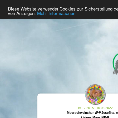
67
Benutzer Online
Diese Website verwendet Cookies zur Sicherstellung d
Home
Premium
Gedenken
von Anzeigen.
Mehr Informationen
15.12.2015 - 10.08.2022
Meerschweinchen 🌈🌹Josefina, 
kleines Mausili🌹🌈