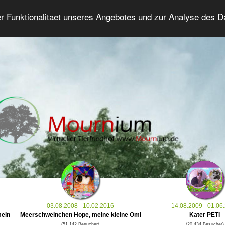
er Funktionalitaet unseres Angebotes und zur Analyse des 
Tierforum
Erweiterte Suche
Anmelde
03.08.2008 - 10.02.2016
14.08.2009 - 01.06
mein
Meerschweinchen Hope, meine kleine Omi
Kater PETI
(51.142 Besucher)
(20.434 Besucher)