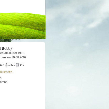
d Bobby
en am 03.09.1993
rben am 19.08.2009
117
1.871
140
nkstaette
9,
Thomas