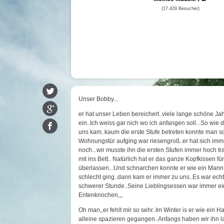
(17.429 Besucher)
Unser Bobby...
er hat unser Leben bereichert..viele lange schöne Jah
ein..Ich weiss gar nich wo ich anfangen soll...So wie 
uns kam..kaum die erste Stufe betreten konnte man sc
Wohnungstür aufging war riesengroß..er hat sich immer 
noch...wir musste ihn die ersten Stufen immer hoch t
mit ins Bett.. Natürlich hat er das ganze Kopfkissen f
überlassen...Und schnarchen konnte er wie ein Mann..
schlecht ging..dann kam er immer zu uns..Es war e
schwerer Stunde..Seine Lieblingsessen war immer ei
Entenknochen,,,
Oh man,,er fehlt mir so sehr..Im Winter is er wie ei
alleine spazieren gegangen..Anfangs haben wir ihn l