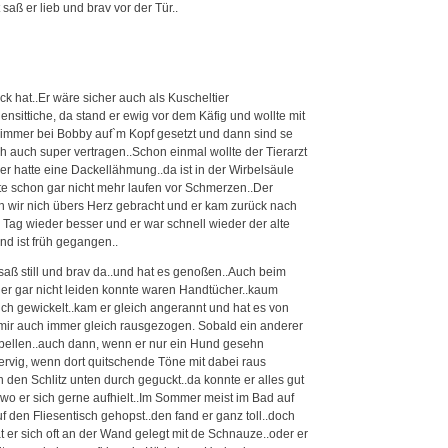
saß er lieb und brav vor der Tür..
ck hat..Er wäre sicher auch als Kuscheltier
nsittiche, da stand er ewig vor dem Käfig und wollte mit
h immer bei Bobby auf`m Kopf gesetzt und dann sind se
h auch super vertragen..Schon einmal wollte der Tierarzt
.er hatte eine Dackellähmung..da ist in der Wirbelsäule
 schon gar nicht mehr laufen vor Schmerzen..Der
en wir nich übers Herz gebracht und er kam zurück nach
Tag wieder besser und er war schnell wieder der alte
und ist früh gegangen..
 saß still und brav da..und hat es genoßen..Auch beim
 er gar nicht leiden konnte waren Handtücher..kaum
h gewickelt..kam er gleich angerannt und hat es von
s mir auch immer gleich rausgezogen. Sobald ein anderer
t bellen..auch dann, wenn er nur ein Hund gesehn
rvig, wenn dort quitschende Töne mit dabei raus
 den Schlitz unten durch geguckt..da konnte er alles gut
 wo er sich gerne aufhielt..Im Sommer meist im Bad auf
den Fliesentisch gehopst..den fand er ganz toll..doch
at er sich oft an der Wand gelegt mit de Schnauze..oder er