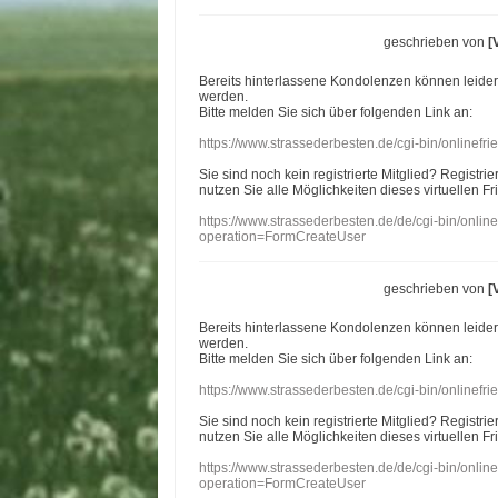
geschrieben von
[
Bereits hinterlassene Kondolenzen können leide
werden.
Bitte melden Sie sich über folgenden Link an:
https://www.strassederbesten.de/cgi-bin/onlinef
Sie sind noch kein registrierte Mitglied? Registri
nutzen Sie alle Möglichkeiten dieses virtuellen Fr
https://www.strassederbesten.de/de/cgi-bin/onli
operation=FormCreateUser
geschrieben von
[
Bereits hinterlassene Kondolenzen können leide
werden.
Bitte melden Sie sich über folgenden Link an:
https://www.strassederbesten.de/cgi-bin/onlinef
Sie sind noch kein registrierte Mitglied? Registri
nutzen Sie alle Möglichkeiten dieses virtuellen Fr
https://www.strassederbesten.de/de/cgi-bin/onli
operation=FormCreateUser