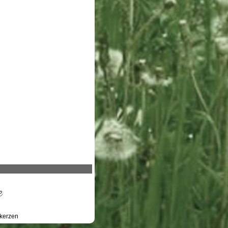
e
kerzen