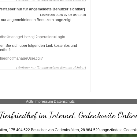
Verfasser nur für angemeldete Benutzer sichtbar]
Erstellt am 2026-07-06 05:32:18
r nur angemeldetenen Benutzern angezeigt
riedhof/manageUser.cgi?operation=Login
eren Sie sich über folgenden Link kostenlos und
iedhofs:
nefriedhof/manageUser.cgi?
[Verfasser nur für angemeldete Benutzer sichtbar]
AGB
Impressum
Datenschutz
Tierfriedhof im Internet, Gedenkseite Onlin
tten,
175.404.522
Besucher von Gedenkstätten,
28.984.529
angezündete Gedenk