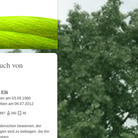
uch von
 Elli
en am 03.09.1980
rben am 06.07.2012
.887
340
46
Menschen beweinen, der
igen sind zu beklagen, die ihn
haben.