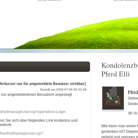
Kondolenzb
Pferd Elli
Verfasser nur für angemeldete Benutzer sichtbar]
Erstellt am 2026-07-06 05:33:49
Pferd
r nur angemeldetenen Benutzern angezeigt
Gebor
Gesto
riedhof/manageUser.cgi?operation=Login
10
eren Sie sich über folgenden Link kostenlos und
iedhofs:
Wie kann man einen 
gestorben ist? Diejen
nefriedhof/manageUser.cgi?
geliebt und verloren 