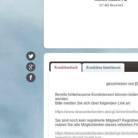
(17.442 Besucher)
Kondolenzbuch
Kondolenz hinterlassen
geschrieben von
[
Bereits hinterlassene Kondolenzen können leide
werden.
Bitte melden Sie sich über folgenden Link an:
https://www.strassederbesten.de/cgi-bin/onlinef
Sie sind noch kein registrierte Mitglied? Registri
nutzen Sie alle Möglichkeiten dieses virtuellen Fr
https://www.strassederbesten.de/de/cgi-bin/onli
operation=FormCreateUser