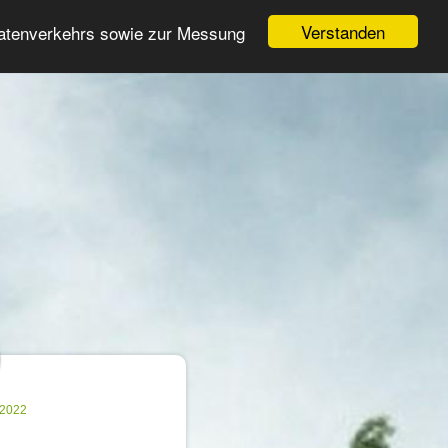
Login
Registrieren
Verstanden
Datenverkehrs sowie zur Messung
Suche
n
.2022