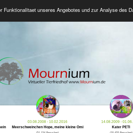
er Funktionalitaet unseres Angebotes und zur Analyse des 
Tierforum
Erweiterte Suche
Anmelde
03.08.2008 - 10.02.2016
14.08.2009 - 01.06
mein
Meerschweinchen Hope, meine kleine Omi
Kater PETI
(51.154 Besucher)
(20.455 Besucher)