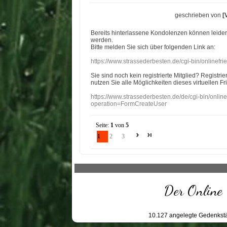
geschrieben von
[
Bereits hinterlassene Kondolenzen können leide
werden.
Bitte melden Sie sich über folgenden Link an:
https://www.strassederbesten.de/cgi-bin/onlinef
Sie sind noch kein registrierte Mitglied? Registri
nutzen Sie alle Möglichkeiten dieses virtuellen Fr
https://www.strassederbesten.de/de/cgi-bin/onli
operation=FormCreateUser
Seite:
1
von
5
1
2
3
Der Online 
10.127
angelegte Gedenkstä