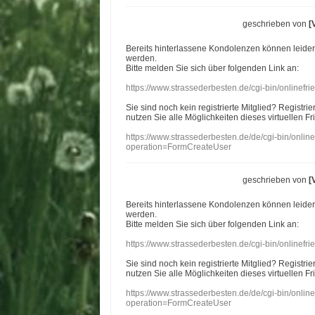
geschrieben von
[
Bereits hinterlassene Kondolenzen können leide
werden.
Bitte melden Sie sich über folgenden Link an:
https://www.strassederbesten.de/cgi-bin/onlinef
Sie sind noch kein registrierte Mitglied? Registri
nutzen Sie alle Möglichkeiten dieses virtuellen Fr
https://www.strassederbesten.de/de/cgi-bin/onli
operation=FormCreateUser
geschrieben von
[
Bereits hinterlassene Kondolenzen können leide
werden.
Bitte melden Sie sich über folgenden Link an:
https://www.strassederbesten.de/cgi-bin/onlinef
Sie sind noch kein registrierte Mitglied? Registri
nutzen Sie alle Möglichkeiten dieses virtuellen Fr
https://www.strassederbesten.de/de/cgi-bin/onli
operation=FormCreateUser