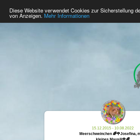
49
Benutzer Online
Diese Website verwendet Cookies zur Sicherstellung d
Home
Premium
Gedenken
von Anzeigen.
Mehr Informationen
15.12.2015 - 10.08.2022
Meerschweinchen 🌈🌹Josefina, 
kleines Mausili🌹🌈