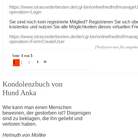
https://www.strassederbesten.de/cgi-bin/onlinefriedhof/manageU
operation=Login
Sie sind noch kein registrierte Mitglied? Registrieren Sie sich üb
kostenlos und nutzen Sie alle Möglichkeiten dieses virtuellen Fri
https://www.strassederbesten.de/de/cgi-bin/onlinefriedhof/mana
operation=FormCreateUser
[Verfasser nur für angeme
Seite:
1
von
5
1
2
3
Kondolenzbuch von
Hund Anka
Wie kann man einen Menschen
beweinen, der gestorben ist? Diejenigen
sind zu beklagen, die ihn geliebt und
verloren haben.
Helmuth von Moltke