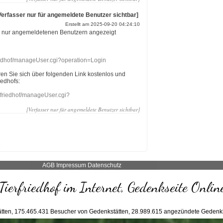
Verfasser nur für angemeldete Benutzer sichtbar]
Erstellt am 2025-09-20 04:24:10
r nur angemeldetenen Benutzern angezeigt
riedhof/manageUser.cgi?operation=Login
eren Sie sich über folgenden Link kostenlos und
iedhofs:
nefriedhof/manageUser.cgi?
[Verfasser nur für angemeldete Benutzer sichtbar]
AGB
Impressum
Datenschutz
Tierfriedhof im Internet, Gedenkseite Onlin
tten,
175.465.431
Besucher von Gedenkstätten,
28.989.615
angezündete Gedenk