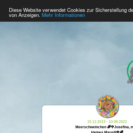
36
Benutzer Online
Diese Website verwendet Cookies zur Sicherstellung d
Home
Premium
Gedenken
von Anzeigen.
Mehr Informationen
15.12.2015 - 10.08.2022
Meerschweinchen 🌈🌹Josefina, 
kleines Mausili🌹🌈