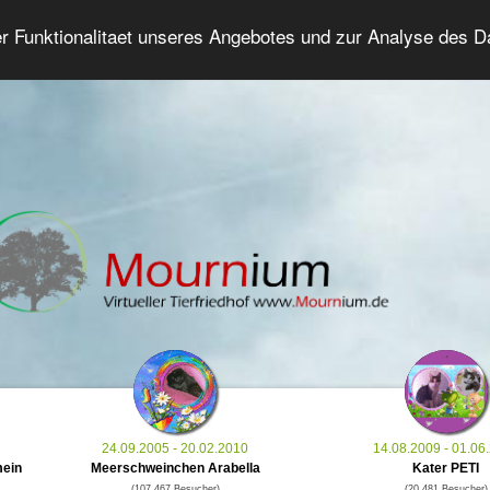
er Funktionalitaet unseres Angebotes und zur Analyse des 
Tierforum
Erweiterte Suche
Anmelde
24.09.2005 - 20.02.2010
14.08.2009 - 01.06
mein
Meerschweinchen Arabella
Kater PETI
(107.467 Besucher)
(20.481 Besucher)