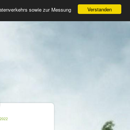
Login
Registrieren
Verstanden
Datenverkehrs sowie zur Messung
Suche
n
.2022