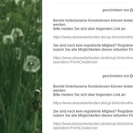
geschrieben von
[
Bereits hinterlassene Kondolenzen können leide
werden.
Bitte melden Sie sich über folgenden Link an:
https://www.strassederbesten.de/cgi-bin/onlinef
Sie sind noch kein registrierte Mitglied? Registri
nutzen Sie alle Möglichkeiten dieses virtuellen Fr
https://www.strassederbesten.de/de/cgi-bin/onli
operation=FormCreateUser
geschrieben von
[
Bereits hinterlassene Kondolenzen können leide
werden.
Bitte melden Sie sich über folgenden Link an:
https://www.strassederbesten.de/cgi-bin/onlinef
Sie sind noch kein registrierte Mitglied? Registri
nutzen Sie alle Möglichkeiten dieses virtuellen Fr
https://www.strassederbesten.de/de/cgi-bin/onli
operation=FormCreateUser