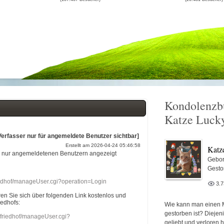
Kondolenzb
Katze Luck
Verfasser nur für angemeldete Benutzer sichtbar]
Erstellt am 2026-04-24 05:46:58
Katz
r nur angemeldetenen Benutzern angezeigt
Gebor
Gesto
riedhof/manageUser.cgi?operation=Login
3.
eren Sie sich über folgenden Link kostenlos und
iedhofs:
Wie kann man einen 
gestorben ist? Diejen
nefriedhof/manageUser.cgi?
geliebt und verloren 