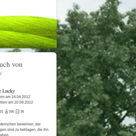
uch von
y
e Lucky
en am 24.04.2012
rben am 20.09.2022
731
395
36
Menschen beweinen, der
igen sind zu beklagen, die ihn
haben.