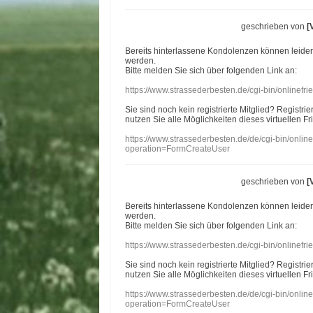
geschrieben von
[
Bereits hinterlassene Kondolenzen können leide
werden.
Bitte melden Sie sich über folgenden Link an:
https://www.strassederbesten.de/cgi-bin/onlinef
Sie sind noch kein registrierte Mitglied? Registri
nutzen Sie alle Möglichkeiten dieses virtuellen Fr
https://www.strassederbesten.de/de/cgi-bin/onli
operation=FormCreateUser
geschrieben von
[
Bereits hinterlassene Kondolenzen können leide
werden.
Bitte melden Sie sich über folgenden Link an:
https://www.strassederbesten.de/cgi-bin/onlinef
Sie sind noch kein registrierte Mitglied? Registri
nutzen Sie alle Möglichkeiten dieses virtuellen Fr
https://www.strassederbesten.de/de/cgi-bin/onli
operation=FormCreateUser