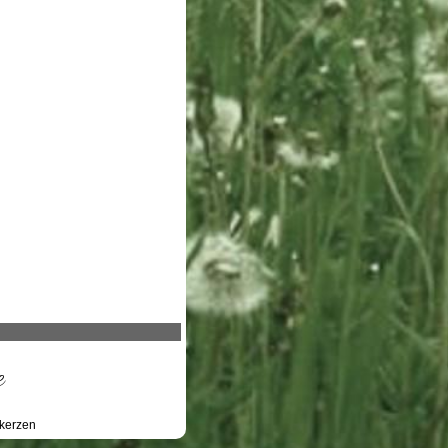
e
kerzen