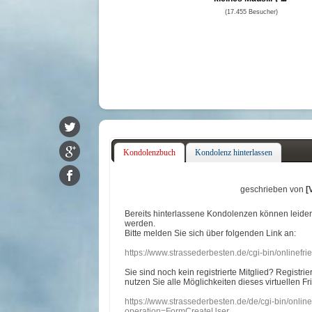
(17.455 Besucher)
Kondolenzbuch
Kondolenz hinterlassen
geschrieben von
[
Bereits hinterlassene Kondolenzen können leide
werden.
Bitte melden Sie sich über folgenden Link an:
https://www.strassederbesten.de/cgi-bin/onlinef
Sie sind noch kein registrierte Mitglied? Registri
nutzen Sie alle Möglichkeiten dieses virtuellen Fr
https://www.strassederbesten.de/de/cgi-bin/onli
operation=FormCreateUser