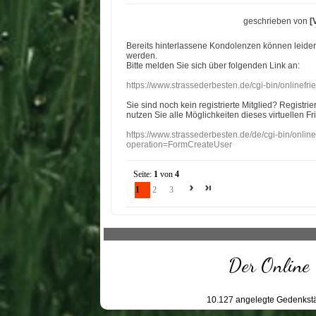
geschrieben von
[
Bereits hinterlassene Kondolenzen können leide
werden.
Bitte melden Sie sich über folgenden Link an:
https://www.strassederbesten.de/cgi-bin/onlinef
Sie sind noch kein registrierte Mitglied? Registri
nutzen Sie alle Möglichkeiten dieses virtuellen Fr
https://www.strassederbesten.de/de/cgi-bin/onli
operation=FormCreateUser
Seite:
1
von
4
1
2
3
Der Online 
10.127
angelegte Gedenkstä