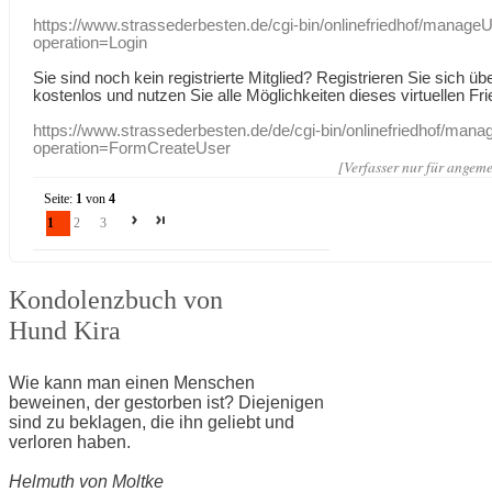
https://www.strassederbesten.de/cgi-bin/onlinefriedhof/manageU
operation=Login
Sie sind noch kein registrierte Mitglied? Registrieren Sie sich üb
kostenlos und nutzen Sie alle Möglichkeiten dieses virtuellen Fri
https://www.strassederbesten.de/de/cgi-bin/onlinefriedhof/mana
operation=FormCreateUser
[Verfasser nur für angeme
Seite:
1
von
4
1
2
3
Kondolenzbuch von
Hund Kira
Wie kann man einen Menschen
beweinen, der gestorben ist? Diejenigen
sind zu beklagen, die ihn geliebt und
verloren haben.
Helmuth von Moltke