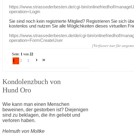
https://www.strassederbesten.de/cgi-bin/onlinefriedhof/manageU
operation=Login
Sie sind noch kein registrierte Mitglied? Registrieren Sie sich üb
kostenlos und nutzen Sie alle Möglichkeiten dieses virtuellen Fri
https://www.strassederbesten.de/de/cgi-bin/onlinefriedhof/mana
operation=FormCreateUser
[Verfasser nur für angeme
Seite:
1
von
22
1
2
3
Kondolenzbuch von
Hund Oro
Wie kann man einen Menschen
beweinen, der gestorben ist? Diejenigen
sind zu beklagen, die ihn geliebt und
verloren haben.
Helmuth von Moltke