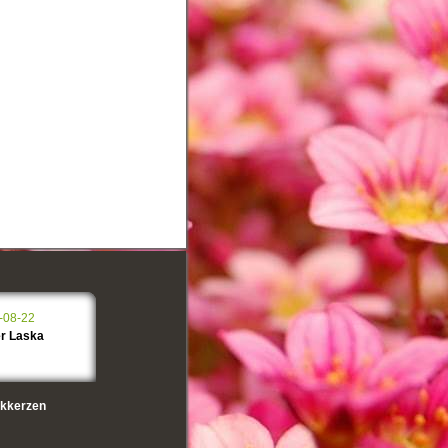
-08-22
er Laska
kkerzen