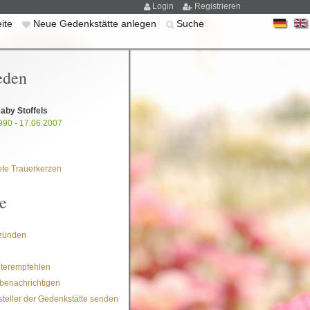
Login
Registrieren
eite
Neue Gedenkstätte anlegen
Suche
eden
aby Stoffels
990 - 17.06.2007
te Trauerkerzen
e
zünden
iterempfehlen
benachrichtigen
steller der Gedenkstätte senden