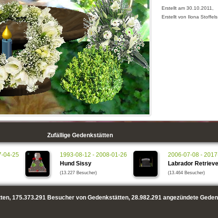
Erstellt am 30.10.2011,
Erstellt von Ilona Stoffels
Zufällige Gedenkstätten
7-04-25
1993-08-12 - 2008-01-26
2006-07-08 - 2017
Hund Sissy
Labrador Retriev
(13.227 Besucher)
(13.464 Besucher)
ten,
175.373.291
Besucher von Gedenkstätten,
28.982.291
angezündete Geden