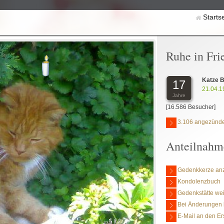
Starts
Ruhe in Fri
Katze B
17
21.04.1
Jahre
[16.586 Besucher]
3.106 angezünde
Anteilnahm
Gedenkkerze an
Kondolenzbuch
Gedenkstätte we
Bei Änderungen 
E-Mail an den Er