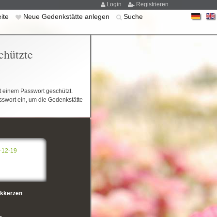
Login
Registrieren
eite
Neue Gedenkstätte anlegen
Suche
chützte
e
it einem Passwort geschützt.
sswort ein, um die Gedenkstätte
-12-19
kkerzen