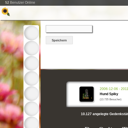
52
Benutzer Online
2006-12-06 - 201
Hund Spiky
(13.735 Besucher)
10.127
angelegte Gedenkstät