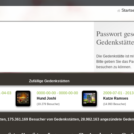
Starts
Passwort ges
Gedenkstätt
Die Gedenkstätte ist m
Bitte geben Sie das Pa
besuchen zu können.
Zufällige Gedenkstätten
1-04-03
0000-00-00 - 0000-00-00
2009-07-01 - 2013
Hund Joshi
Katze Ramses
(19.279 Besucher)
(14.993 Besucher)
ten,
175.361.169
Besucher von Gedenkstätten,
28.982.163
angezündete Geden