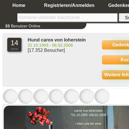
Home
Registrieren/Anmelden
Gedenke
33
Benutzer Online
Hund caros von loherstein
14
Gedenk
31.10.1993 - 06.02.2008
Jahre
[17.352 Besucher]
Kon
Weitere In
caros von loherstein
*31.10.1993-+06.02.2008
i miss you for ever