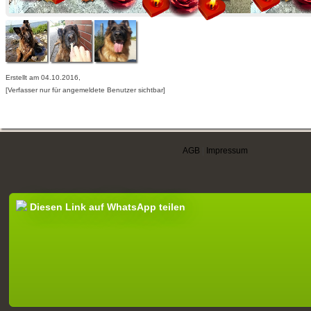
Erstellt am 04.10.2016,
[Verfasser nur für angemeldete Benutzer sichtbar]
AGB
|
Impressum
Diesen Link auf WhatsApp teilen