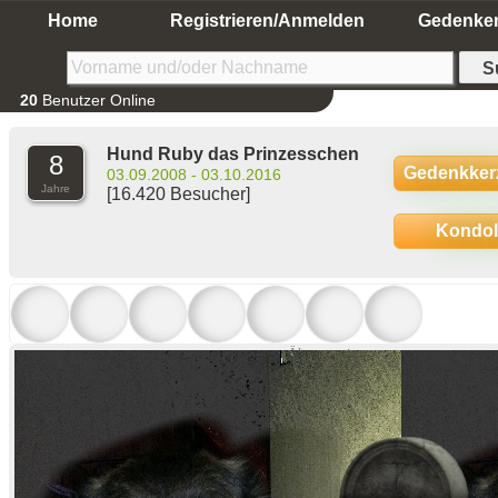
Home
Registrieren/Anmelden
Gedenke
20
Benutzer Online
Hund Ruby das Prinzesschen
8
Gedenkker
03.09.2008 - 03.10.2016
Jahre
[16.420 Besucher]
Kondo
Ältere anzeigen