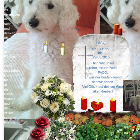
vorbei
...
wir
vermissen
dich
sehr
und
denken
oft
an
PACO
dich,
02.10.1995
alter
bis
Räuber
29.05.2015
:-).
Hier ruht unser
Ganz
lieber, treuer Pudel
herzlichen
PACO.
Dank
Er war der beste Freund
für
den wir hatten.
all
Viel Glück auf deinem Weg,
die
alter Räuber!
lieben
Worte
und
die
vielen
schönen
Kerzen.