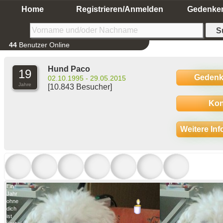
Home
Registrieren/Anmelden
Gedenke
44
Benutzer Online
Hund Paco
19
Gedenk
02.10.1995 - 29.05.2015
Jahre
[10.843 Besucher]
Kon
Weitere In
Ein
Jahr
ohne
dich
ist