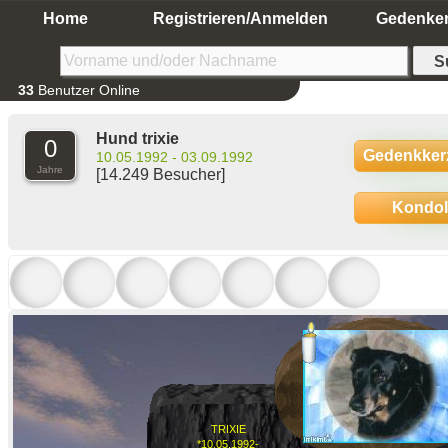
Home
Registrieren/Anmelden
Gedenke
33
Benutzer Online
Hund trixie
0
Gedenkker
10.05.1992 - 03.09.1992
Jahre
[14.249 Besucher]
Kondo
TRIXIE
*10.05.1992-