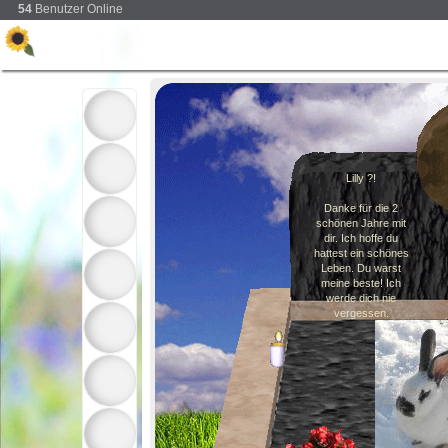
54
Benutzer Online
Lilly ?!
Danke für die 2
schönen Jahre mit
dir. Ich hoffe du
hattest ein schönes
Leben. Du warst
meine beste! Ich
werde dich nie
vergessen.