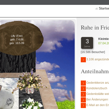
Starts
Ruhe in Fri
Lilly (Fee)
Kleintie
3
geb. 7.4.06
07.04.2
ges. 10.5.09
Jahre
[16.586 Besucher]
3.106 angezünde
Anteilnahm
Gedenkkerze an
Kondolenzbuch
Gedenkstätte we
Bei Änderungen 
E-Mail an den Er