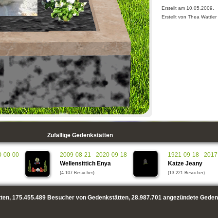
Erstellt am 10.05.2009,
Erstellt von Thea Wattler
Zufällige Gedenkstätten
0-00-00
2009-08-21 - 2020-09-18
1921-09-18 - 2017
Wellensittich Enya
Katze Jeany
(4.107 Besucher)
(13.221 Besucher)
ten,
175.455.489
Besucher von Gedenkstätten,
28.987.701
angezündete Geden