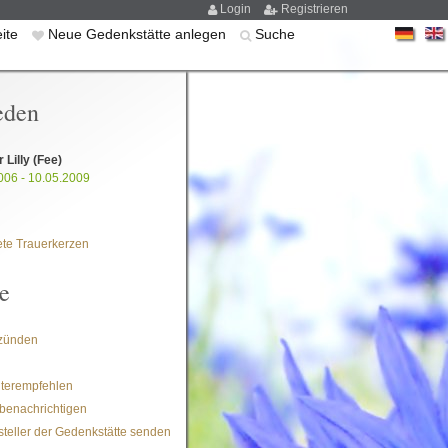
Login
Registrieren
eite
Neue Gedenkstätte anlegen
Suche
eden
r Lilly (Fee)
006 - 10.05.2009
te Trauerkerzen
e
zünden
iterempfehlen
benachrichtigen
steller der Gedenkstätte senden