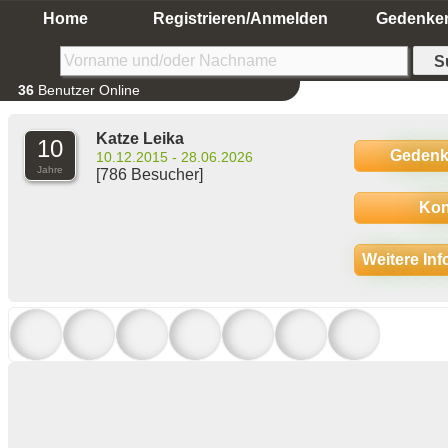
Home
Registrieren/Anmelden
Gedenke
36
Benutzer Online
Katze Leika
10
Gedenk
10.12.2015 - 28.06.2026
Jahre
[786 Besucher]
Kon
Weitere In