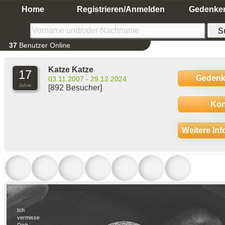
Home
Registrieren/Anmelden
Gedenke
37
Benutzer Online
Katze Katze
17
Gedenk
03.11.2007 - 29.12.2024
Jahre
[892 Besucher]
Kon
Weitere In
Ich
vermisse