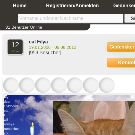
Home
Registrieren/Anmelden
Gedenke
31
Benutzer Online
cat Filya
12
Gedenkker
19.01.2000 - 05.08.2012
Jahre
[953 Besucher]
Kondo
My
dear
childhood
cat,
I
will
always
remember
you!