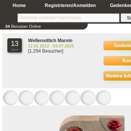
Home
Registrieren/Anmelden
Gedenke
34
Benutzer Online
Wellensittich Marvin
13
Gedenk
12.02.2012 - 03.07.2025
Jahre
[1.294 Besucher]
Kon
Weitere In