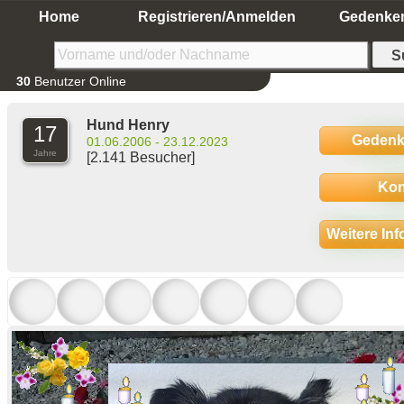
Home
Registrieren/Anmelden
Gedenke
30
Benutzer Online
Hund Henry
17
Gedenk
01.06.2006 - 23.12.2023
Jahre
[2.141 Besucher]
Kon
Weitere In