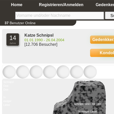
Home
Registrieren/Anmelden
Gedenke
37
Benutzer Online
Katze Schnipsl
14
Gedenkker
01.01.1990 - 26.04.2004
Jahre
[12.706 Besucher]
Kondo
Schnipsl
Dee
Dee
In
ewiger
Schnipsl und Dee Dee
Liebe
In ewiger Liebe