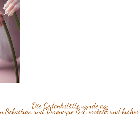
Die Gedenkstätte wurde am
 Sebastian und Veronique BvE erstellt und bishe