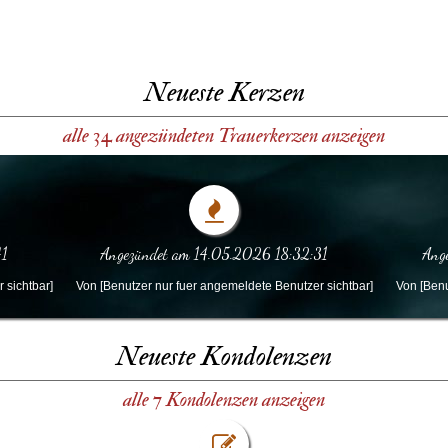
Neueste Kerzen
alle 34 angezündeten Trauerkerzen anzeigen
41
Angezündet am 14.05.2026 18:32:31
Ang
 sichtbar]
Von [Benutzer nur fuer angemeldete Benutzer sichtbar]
Von [Benu
Neueste Kondolenzen
alle 7 Kondolenzen anzeigen