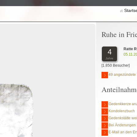
Starts
Ruhe in Fri
Ratte R
4
05.11.2
Jahre
[1.850 Besucher]
49 angezündete 
Anteilnahm
Gedenkkerze an
Kondolenzbuch
Gedenkstätte we
Bei Änderungen 
E-Mail an den Er