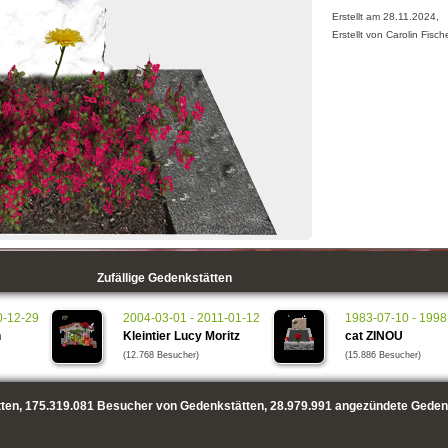
Erstellt am 28.11.2024,
Erstellt von Carolin Fisch
Zufällige Gedenkstätten
0-12-29
2004-03-01 - 2011-01-12
1983-07-10 - 1998
h
Kleintier Lucy Moritz
cat ZINOU
(12.768 Besucher)
(15.886 Besucher)
ten,
175.319.081
Besucher von Gedenkstätten,
28.979.991
angezündete Geden