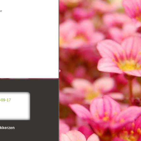
er
-09-17
kkerzen