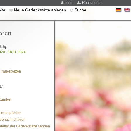
Login
Registrieren
eite
Neue Gedenkstätte anlegen
Suche
eden
ichy
020 - 18.11.2024
Trauerkerzen
e
zünden
iterempfehlen
benachrichtigen
steller der Gedenkstätte senden