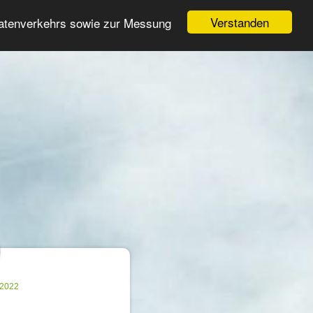
Login
Registrieren
Verstanden
Datenverkehrs sowie zur Messung
Suche
n
.2022