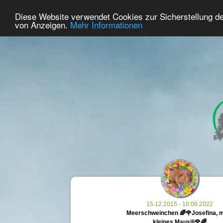
29
Benutzer Online
Diese Website verwendet Cookies zur Sicherstellung d
Home
Premium
Gedenken
von Anzeigen.
Mehr Informationen
15.12.2015 - 10.08.2022
Meerschweinchen 🌈🌹Josefina, 
kleines Mausili🌹🌈