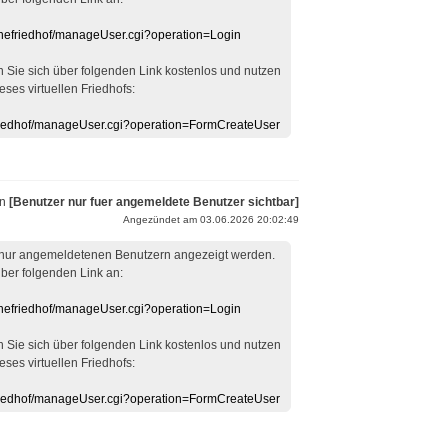
linefriedhof/manageUser.cgi?operation=Login
en Sie sich über folgenden Link kostenlos und nutzen
eses virtuellen Friedhofs:
efriedhof/manageUser.cgi?operation=FormCreateUser
on
[Benutzer nur fuer angemeldete Benutzer sichtbar]
Angezündet am 03.06.2026 20:02:49
 nur angemeldetenen Benutzern angezeigt werden.
über folgenden Link an:
linefriedhof/manageUser.cgi?operation=Login
en Sie sich über folgenden Link kostenlos und nutzen
eses virtuellen Friedhofs:
efriedhof/manageUser.cgi?operation=FormCreateUser