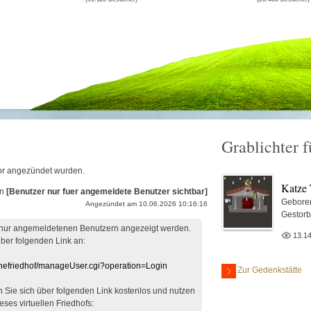
Grablichter f
.
Tor angezündet wurden.
Katze 
on
[Benutzer nur fuer angemeldete Benutzer sichtbar]
Gebore
Angezündet am 10.06.2026 10:16:16
Gestor
 nur angemeldetenen Benutzern angezeigt werden.
13.1
über folgenden Link an:
linefriedhof/manageUser.cgi?operation=Login
Zur Gedenkstätte
en Sie sich über folgenden Link kostenlos und nutzen
eses virtuellen Friedhofs: