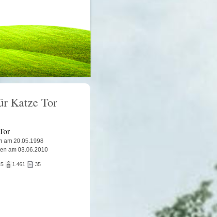
ür Katze Tor
Tor
n am 20.05.1998
ben am 03.06.2010
45
1.461
35