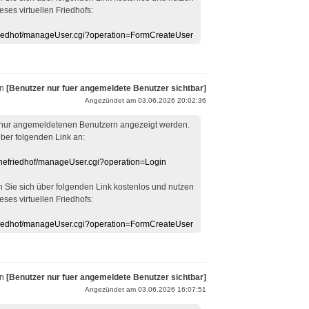
eses virtuellen Friedhofs:
efriedhof/manageUser.cgi?operation=FormCreateUser
on
[Benutzer nur fuer angemeldete Benutzer sichtbar]
Angezündet am 03.06.2026 20:02:36
 nur angemeldetenen Benutzern angezeigt werden.
über folgenden Link an:
linefriedhof/manageUser.cgi?operation=Login
en Sie sich über folgenden Link kostenlos und nutzen
eses virtuellen Friedhofs:
efriedhof/manageUser.cgi?operation=FormCreateUser
on
[Benutzer nur fuer angemeldete Benutzer sichtbar]
Angezündet am 03.06.2026 16:07:51