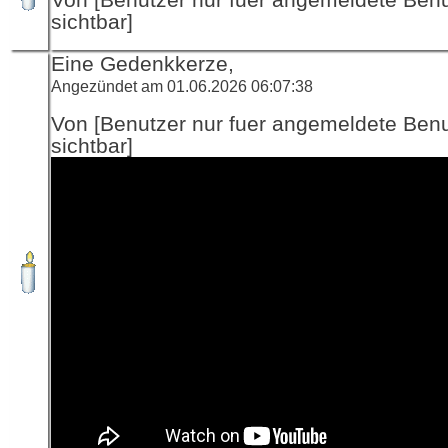
sichtbar]
Eine Gedenkkerze,
Angezündet am 01.06.2026 06:07:38
Von [Benutzer nur fuer angemeldete Ben
sichtbar]