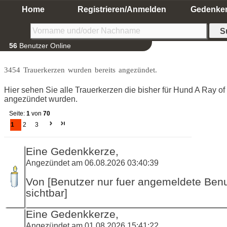
Home
Registrieren/Anmelden
Gedenke
56
Benutzer Online
3454 Trauerkerzen wurden bereits angezündet.
Hier sehen Sie alle Trauerkerzen die bisher für Hund A Ray of
angezündet wurden.
Seite:
1
von
70
1
2
3
Eine Gedenkkerze,
Angezündet am 06.08.2026 03:40:39
Von [Benutzer nur fuer angemeldete Ben
sichtbar]
Eine Gedenkkerze,
Angezündet am 01.08.2026 15:41:22