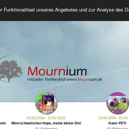
er Funktionalitaet unseres Angebotes und zur Analyse des 
Tierforum
Erweiterte Suche
Anmelde
03.08.2008 - 10.02.2016
14.08.2009 - 01.06
mein
Meerschweinchen Hope, meine kleine Omi
Kater PETI
(51.145 Besucher)
(20.438 Besucher)