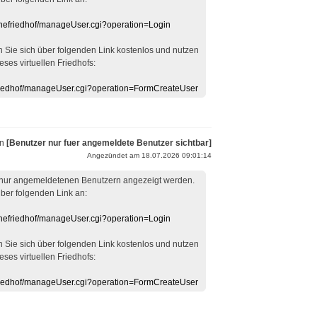
linefriedhof/manageUser.cgi?operation=Login
en Sie sich über folgenden Link kostenlos und nutzen
eses virtuellen Friedhofs:
efriedhof/manageUser.cgi?operation=FormCreateUser
on
[Benutzer nur fuer angemeldete Benutzer sichtbar]
Angezündet am 18.07.2026 09:01:14
 nur angemeldetenen Benutzern angezeigt werden.
über folgenden Link an:
linefriedhof/manageUser.cgi?operation=Login
en Sie sich über folgenden Link kostenlos und nutzen
eses virtuellen Friedhofs:
efriedhof/manageUser.cgi?operation=FormCreateUser