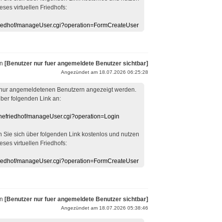
eses virtuellen Friedhofs:
efriedhof/manageUser.cgi?operation=FormCreateUser
on
[Benutzer nur fuer angemeldete Benutzer sichtbar]
Angezündet am 18.07.2026 06:25:28
 nur angemeldetenen Benutzern angezeigt werden.
über folgenden Link an:
linefriedhof/manageUser.cgi?operation=Login
en Sie sich über folgenden Link kostenlos und nutzen
eses virtuellen Friedhofs:
efriedhof/manageUser.cgi?operation=FormCreateUser
on
[Benutzer nur fuer angemeldete Benutzer sichtbar]
Angezündet am 18.07.2026 05:38:46