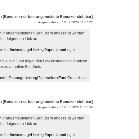
on
[Benutzer nur fuer angemeldete Benutzer sichtbar]
Angezündet am 18.07.2026 04:37:22
 nur angemeldetenen Benutzern angezeigt werden.
über folgenden Link an:
linefriedhof/manageUser.cgi?operation=Login
en Sie sich über folgenden Link kostenlos und nutzen
eses virtuellen Friedhofs:
efriedhof/manageUser.cgi?operation=FormCreateUser
on
[Benutzer nur fuer angemeldete Benutzer sichtbar]
Angezündet am 16.03.2026 15:21:56
 nur angemeldetenen Benutzern angezeigt werden.
über folgenden Link an:
linefriedhof/manageUser.cgi?operation=Login