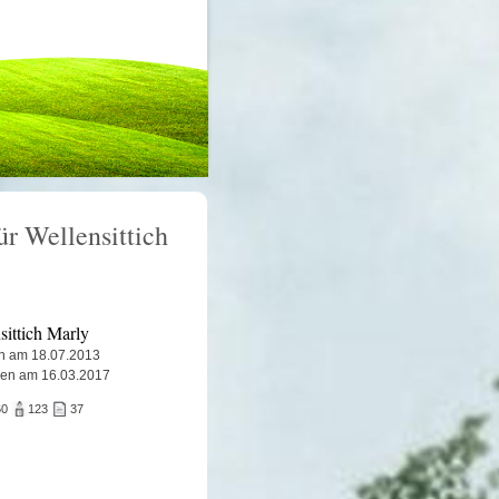
ür Wellensittich
sittich Marly
n am 18.07.2013
ben am 16.03.2017
60
123
37