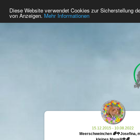
31
Benutzer Online
Diese Website verwendet Cookies zur Sicherstellung d
Home
Premium
Gedenken
von Anzeigen.
Mehr Informationen
15.12.2015 - 10.08.2022
Meerschweinchen 🌈🌹Josefina, 
kleines Mausili🌹🌈