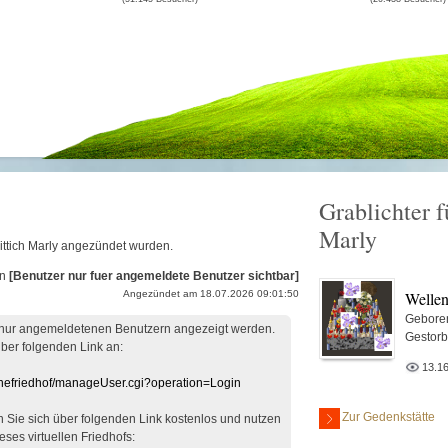
Grablichter f
Marly
sittich Marly angezündet wurden.
on
[Benutzer nur fuer angemeldete Benutzer sichtbar]
Wellen
Angezündet am 18.07.2026 09:01:50
Gebore
 nur angemeldetenen Benutzern angezeigt werden.
Gestor
über folgenden Link an:
13.1
linefriedhof/manageUser.cgi?operation=Login
Zur Gedenkstätte
en Sie sich über folgenden Link kostenlos und nutzen
eses virtuellen Friedhofs: