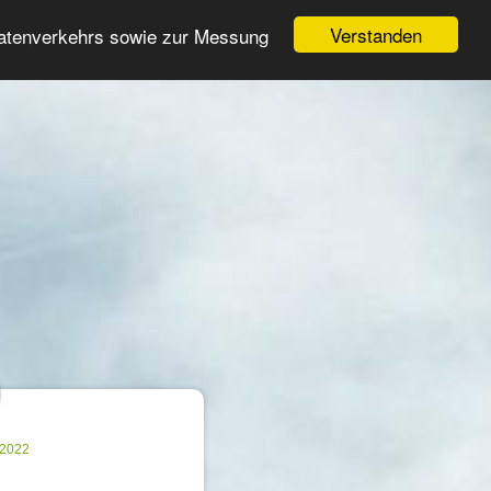
Login
Registrieren
Verstanden
Datenverkehrs sowie zur Messung
Suche
n
.2022