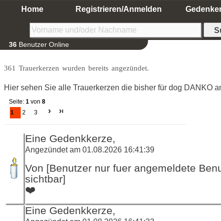
Home
Registrieren/Anmelden
Gedenke
36
Benutzer Online
361 Trauerkerzen wurden bereits angezündet.
Hier sehen Sie alle Trauerkerzen die bisher für dog DANKO 
Seite:
1
von
8
1
2
3
Eine Gedenkkerze,
Angezündet am 01.08.2026 16:41:39
Von [Benutzer nur fuer angemeldete Ben
sichtbar]
❤️
Eine Gedenkkerze,